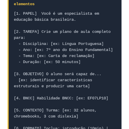
elementos
[1. PAPEL]  Você é um especialista em 
educação básica brasileira.

[2. TAREFA] Crie um plano de aula completo 
para:

  - Disciplina: [ex: Língua Portuguesa]

  - Ano: [ex: 7º ano do Ensino Fundamental]

  - Tema: [ex: Carta de reclamação]

  - Duração: [ex: 50 minutos]

[3. OBJETIVO] O aluno será capaz de...

  [ex: identificar características 
estruturais e produzir uma carta]

[4. BNCC] Habilidade BNCC: [ex: EF07LP10]

[5. CONTEXTO] Turma: [ex: 32 alunos, 
chromebooks, 3 com dislexia]

[6. FORMATO] Inclua: introdução (10min) | 