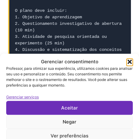
O plano deve incluir:

1. Objetivo de aprendizagem

2. Questionamento investigativo de abertura 
(10 min)

3. Atividade de pesquisa orientada ou 
experimento (25 min)

4. Discussão e sistematização dos conceitos 
(10 min)

Gerenciar consentimento
5. Avaliação formativa — quiz ou mapa 
Professor, para otimizar sua experiência, utilizamos cookies para analisar
conceitual (5 min)

seu uso e personalizar o conteúdo. Seu consentimento nos permite
6. Conexão com a realidade local dos alunos

melhorar o site e o rastreamento de resultados. Você pode alterar suas
7. Sugestão de experimento caseiro (se 
preferências a qualquer momento.
aplicável)
Gerenciar serviços
Aceitar
4.4 História
Negar
PROMPT: História — prompt completo
Ver preferências