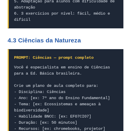
5. Adaptação para alunos com dificuldade de 
abstração

6. 3 exercícios por nível: fácil, médio e 
difícil
4.3 Ciências da Natureza
PROMPT: Ciências — prompt completo
Você é especialista em ensino de Ciências 
para a Ed. Básica brasileira.

Crie um plano de aula completo para:

- Disciplina: Ciências

- Ano: [ex: 7º ano do Ensino Fundamental]

- Tema: [ex: Ecossistemas e ameaças à 
biodiversidade]

- Habilidade BNCC: [ex: EF07CI07]

- Duração: [ex: 50 minutos]

- Recursos: [ex: chromebooks, projetor]
