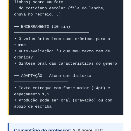
linhas) sobre um fato

  do cotidiano escolar (fila do lanche, 
chuva no recreio...)

── ENCERRAMENTO (10 min) 
────────────────────────────────

• 3 voluntários leem suas crônicas para a 
turma

• Auto-avaliação: 'O que meu texto tem de 
crônica?'

• Síntese oral das características do gênero

── ADAPTAÇÃO — Aluno com dislexia 
───────────────────────

• Texto entregue com fonte maior (14pt) e 
espaçamento 1,5

• Produção pode ser oral (gravação) ou com 
apoio de escriba
Comentário do professor:
A IA gerou esta