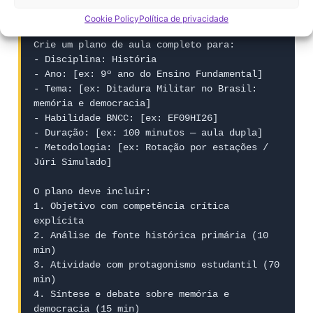
Você é especialista em ensino de História 
para a Ed. Básica brasileira.

Cookie Policy
Política de privacidade
Crie um plano de aula completo para:

- Disciplina: História

- Ano: [ex: 9º ano do Ensino Fundamental]

- Tema: [ex: Ditadura Militar no Brasil: 
memória e democracia]

- Habilidade BNCC: [ex: EF09HI26]

- Duração: [ex: 100 minutos — aula dupla]

- Metodologia: [ex: Rotação por estações / 
Júri Simulado]

O plano deve incluir:

1. Objetivo com competência crítica 
explícita

2. Análise de fonte histórica primária (10 
min)

3. Atividade com protagonismo estudantil (70 
min)

4. Síntese e debate sobre memória e 
democracia (15 min)
