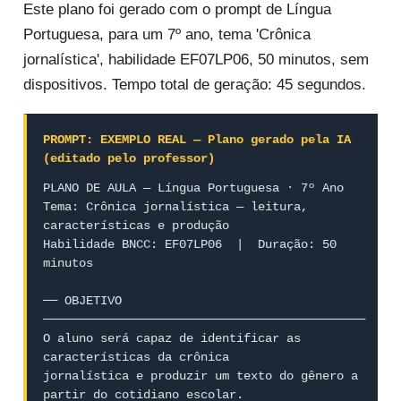
Este plano foi gerado com o prompt de Língua
Portuguesa, para um 7º ano, tema 'Crônica
jornalística', habilidade EF07LP06, 50 minutos, sem
dispositivos. Tempo total de geração: 45 segundos.
PROMPT: EXEMPLO REAL — Plano gerado pela IA 
(editado pelo professor)
PLANO DE AULA — Língua Portuguesa · 7º Ano

Tema: Crônica jornalística — leitura, 
características e produção

Habilidade BNCC: EF07LP06  |  Duração: 50 
minutos

── OBJETIVO 
─────────────────────────────────────────────

O aluno será capaz de identificar as 
características da crônica

jornalística e produzir um texto do gênero a 
partir do cotidiano escolar.
