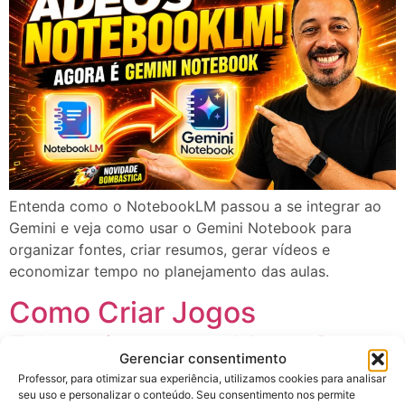
Entenda como o NotebookLM passou a se integrar ao
Gemini e veja como usar o Gemini Notebook para
organizar fontes, criar resumos, gerar vídeos e
economizar tempo no planejamento das aulas.
Como Criar Jogos
Educativos com IA no Canva
Gerenciar consentimento
(Canva Code): Guia Passo a
Professor, para otimizar sua experiência, utilizamos cookies para analisar
seu uso e personalizar o conteúdo. Seu consentimento nos permite