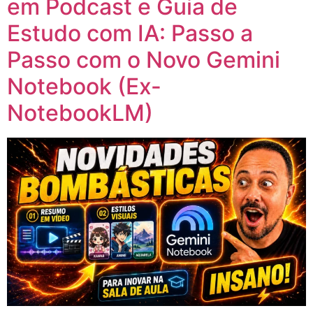
em Podcast e Guia de
Estudo com IA: Passo a
Passo com o Novo Gemini
Notebook (Ex-
NotebookLM)