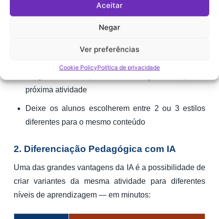
Aceitar
de Geografia no estilo Minecraft, a reação imediata é
de curiosidade e engajamento. Use isso a seu favor:
Negar
Revele a atividade como uma “atividade especial
Ver preferências
do dia” sem anunciar antes
Cookie Policy
Política de privacidade
Pergunte à turma qual estilo visual gostariam para a
próxima atividade
Deixe os alunos escolherem entre 2 ou 3 estilos
diferentes para o mesmo conteúdo
2. Diferenciação Pedagógica com IA
Uma das grandes vantagens da IA é a possibilidade de
criar variantes da mesma atividade para diferentes
níveis de aprendizagem — em minutos: