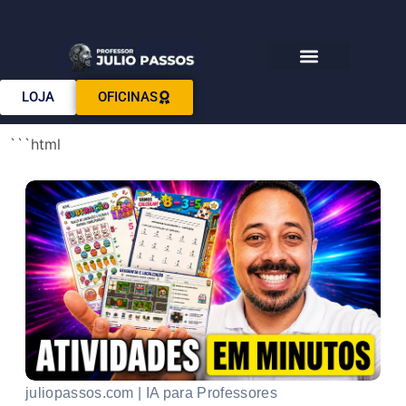
Download E-books
LOJA
OFICINAS
```html
juliopassos.com | IA para Professores