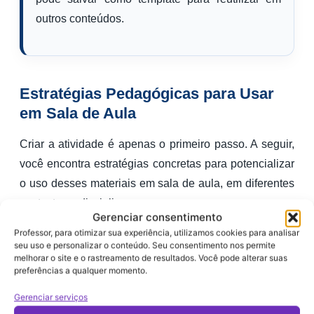
outros conteúdos.
Estratégias Pedagógicas para Usar
em Sala de Aula
Criar a atividade é apenas o primeiro passo. A seguir,
você encontra estratégias concretas para potencializar
o uso desses materiais em sala de aula, em diferentes
contextos e disciplinas.
Gerenciar consentimento
Professor, para otimizar sua experiência, utilizamos cookies para analisar
1. Engajamento pelo Visual: O Efeito
seu uso e personalizar o conteúdo. Seu consentimento nos permite
Surpresa
melhorar o site e o rastreamento de resultados. Você pode alterar suas
preferências a qualquer momento.
Quando os alunos recebem uma atividade de
Gerenciar serviços
Matemática com personagens de anime ou um mapa