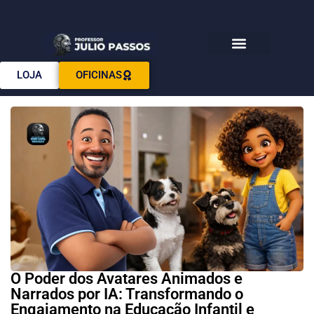
Download E-books
LOJA
OFICINAS
O Poder dos Avatares Animados e
Narrados por IA: Transformando o
Engajamento na Educação Infantil e