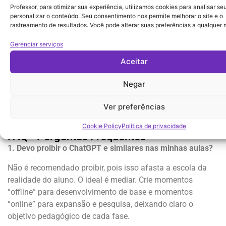
Autismo
Professor, para otimizar sua experiência, utilizamos cookies para analisar se
personalizar o conteúdo. Seu consentimento nos permite melhorar o site e o
Embora focado em neurociência e educação inclusiva, este
rastreamento de resultados. Você pode alterar suas preferências a qualquer
portal é uma referência pedagógica respeitada. O artigo
detalha como o suporte visual (que inclui os avatares
Gerenciar serviços
narrados) ajuda a organizar a rotina, reduzir a ansiedade e
Aceitar
facilitar a decodificação de instruções para alunos com
dificuldades de aprendizagem.
Negar
Referência:
INSTITUTO NEUROSABER.
A importância
Ver preferências
de suportes visuais para crianças com autismo
. 2021.
Link:
Artigo no portal NeuroSaber
Cookie Policy
Política de privacidade
FAQ - Perguntas Frequentes
1. Devo proibir o ChatGPT e similares nas minhas aulas?
Não é recomendado proibir, pois isso afasta a escola da
realidade do aluno. O ideal é mediar. Crie momentos
“offline” para desenvolvimento de base e momentos
“online” para expansão e pesquisa, deixando claro o
objetivo pedagógico de cada fase.