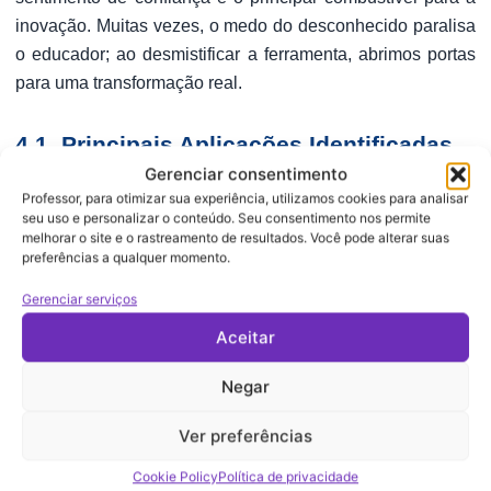
inovação. Muitas vezes, o medo do desconhecido paralisa
o educador; ao desmistificar a ferramenta, abrimos portas
para uma transformação real.
4.1. Principais Aplicações Identificadas
Gerenciar consentimento
Quando questionados sobre como pretendem aplicar o que
Professor, para otimizar sua experiência, utilizamos cookies para analisar
aprenderam, os professores destacaram áreas críticas do
seu uso e personalizar o conteúdo. Seu consentimento nos permite
melhorar o site e o rastreamento de resultados. Você pode alterar suas
cotidiano escolar:
preferências a qualquer momento.
Gerenciar serviços
Área de
Foco da Ação Docente
Aceitar
Aplicação
Negar
Planejamento
Otimização do tempo e diversificação de 
de Aulas
Ver preferências
Inclusão e
Personalização de atividades para alunos
Cookie Policy
Política de privacidade