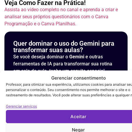
Veja Como Fazer na Prática!
Assista ao vídeo completo no canal e aprenda a criar e
analisar seus próprios questionários com o Canva
Programação e o Canva Planilhas.
Quer dominar o uso do Gemini para
transformar suas aulas?
Se você deseja dominar o
Gemini
e outras
ferramentas de IA para transformar sua rotina
em sala de aula, tenho um convite especial.
Gerenciar consentimento
Faça parte da minha
comunidade exclusiva de
Professor, para otimizar sua experiência, utilizamos cookies para analisar se
educadores
e tenha acesso aos cursos:
personalizar o conteúdo. Seu consentimento nos permite melhorar o site e o
rastreamento de resultados. Você pode alterar suas preferências a qualquer
Gemini para Professores
– aprenda a
Gerenciar serviços
aplicar a IA em sala de aula com propósito.
Aceitar
NotebookLM para Professores
– aprenda a
organizar e planejar aulas com IA
Negar