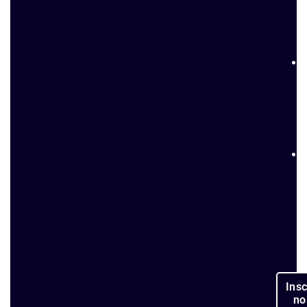
Ins
no