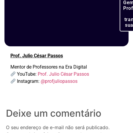
Gem
Pro
tra
sua
Prof. Julio César Passos
Mentor de Professores na Era Digital
YouTube:
Prof. Julio César Passos
Instagram:
@profjuliopassos
Deixe um comentário
O seu endereço de e-mail não será publicado.