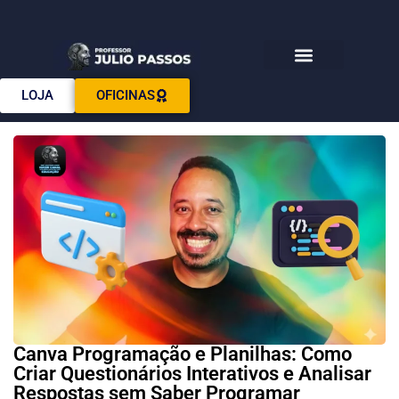
Download E-books
LOJA
OFICINAS
Canva Programação e Planilhas: Como
Criar Questionários Interativos e Analisar
Respostas sem Saber Programar