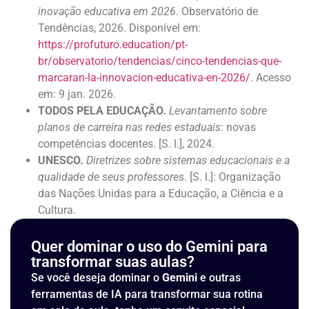
inovação educativa em 2026
. Observatório de
Tendências, 2026. Disponível em:
https://profuturo.education/pt-
br/observatorio/tendencias/cinco-tendencias-que-
marcaran-la-innovacion-educativa-en-2026/
. Acesso
em: 9 jan. 2026.
TODOS PELA EDUCAÇÃO.
Levantamento sobre
planos de carreira nas redes estaduais
: novas
competências docentes. [S. l.], 2024.
UNESCO.
Diretrizes sobre sistemas educacionais e a
qualidade de seus professores
. [S. l.]: Organização
das Nações Unidas para a Educação, a Ciência e a
Cultura.
Quer dominar o uso do Gemini para
transformar suas aulas?
Se você deseja dominar o
Gemini
e outras
ferramentas de IA para transformar sua rotina