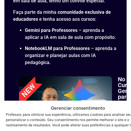
em sala de aula, tenho um convite especial.
Faça parte da minha
comunidade exclusiva de
educadores
e tenha acesso aos cursos:
Gemini para Professores
– aprenda a
aplicar a IA em sala de aula com propósito.
NotebookLM para Professores
– aprenda a
organizar e planejar aulas com IA
pedagógica.
No
Curs
Gemi
para
Prof
você
Gerenciar consentimento
terá
Professor, para otimizar sua experiência, utilizamos cookies para analisar se
aces
personalizar o conteúdo. Seu consentimento nos permite melhorar o site e o
rastreamento de resultados. Você pode alterar suas preferências a qualquer