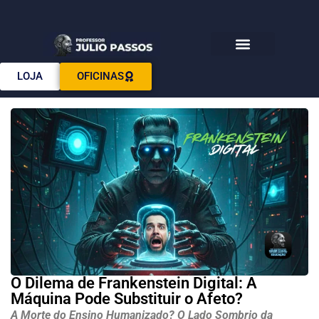
Download E-books
LOJA
OFICINAS
O Dilema de Frankenstein Digital: A
Máquina Pode Substituir o Afeto?
A Morte do Ensino Humanizado? O Lado Sombrio da