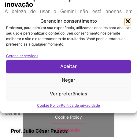
inovação
A beleza de usar o Gemini não está apenas em
automatizar tarefas, mas em
liberar sua mente para
Gerenciar consentimento
inovar
.
Professor, para otimizar sua experiência, utilizamos cookies para analisar
seu uso e personalizar o conteúdo. Seu consentimento nos permite
Ao economizar tempo com atividades repetitivas, você
melhorar o site e o rastreamento de resultados. Você pode alterar suas
preferências a qualquer momento.
pode:
Gerenciar serviços
Aprofundar a interação com seus alunos.
Aceitar
Desenvolver projetos pedagógicos criativos.
Negar
Personalizar o ensino de forma mais eficaz.
Ainda tem dúvida de como usar o
Ver preferências
Gemini?
Cookie Policy
Política de privacidade
Neste vídeo, mostro o passo a passo de como usar o
Clique em “Concordo” para ativar Youtube
Gemini:
Cookie Policy
Concordo
Prof. Julio César Passos