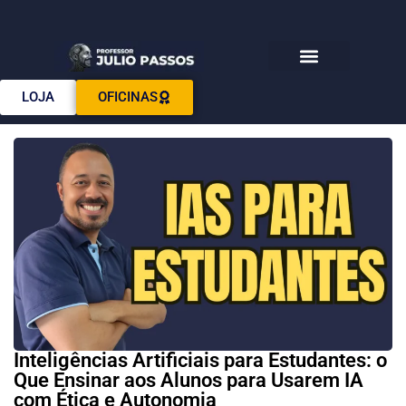
Download E-books
LOJA
OFICINAS
Inteligências Artificiais para Estudantes: o
Que Ensinar aos Alunos para Usarem IA
com Ética e Autonomia