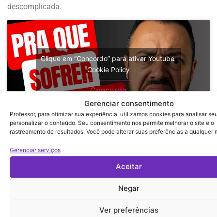
descomplicada.
Clique em “Concordo” para ativar Youtube
Cookie Policy
Concordo
Gerenciar consentimento
Professor, para otimizar sua experiência, utilizamos cookies para analisar se
personalizar o conteúdo. Seu consentimento nos permite melhorar o site e o
rastreamento de resultados. Você pode alterar suas preferências a qualquer
Prof. Julio César Passos
Gerenciar serviços
Aceitar
Mentor de Professores na Era Digital
YouTube:
Prof. Julio César Passos
Negar
Instagram:
@profjuliopassos
Ver preferências