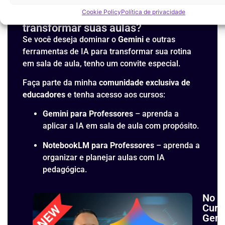
Cookie Policy
Política de privacidade
Quer dominar o uso do Gemini para
transformar suas aulas?
Se você deseja dominar o
Gemini
e outras
ferramentas de IA para transformar sua rotina
em sala de aula, tenho um convite especial.
Faça parte da minha
comunidade exclusiva de
educadores
e tenha acesso aos cursos:
Gemini para Professores
– aprenda a
aplicar a IA em sala de aula com propósito.
NotebookLM para Professores
– aprenda a
organizar e planejar aulas com IA
pedagógica.
No
Curs
Gemi