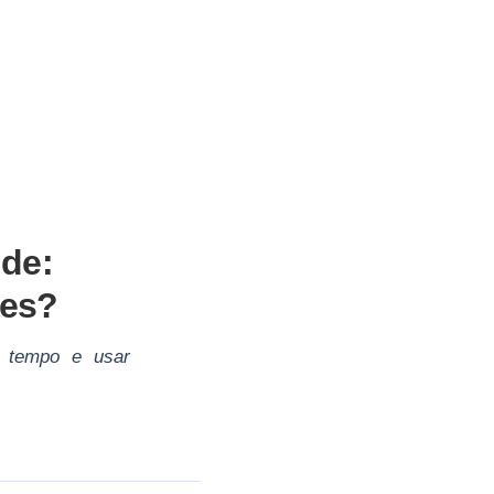
de:
ões?
r tempo e usar