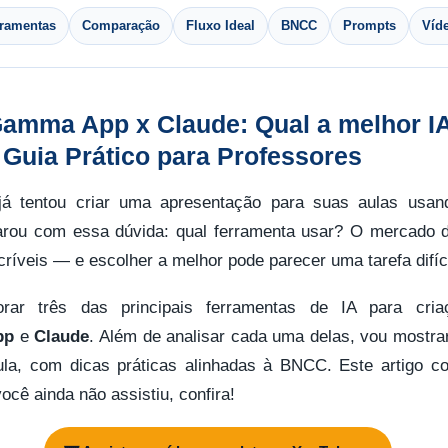
rramentas
Comparação
Fluxo Ideal
BNCC
Prompts
Víd
amma App x Claude: Qual a melhor IA
Guia Prático para Professores
á tentou criar uma apresentação para suas aulas usando I
arou com essa dúvida: qual ferramenta usar? O mercado d
ríveis — e escolher a melhor pode parecer uma tarefa difíci
orar três das principais ferramentas de IA para cri
pp
e
Claude
. Além de analisar cada uma delas, vou mostra
aula, com dicas práticas alinhadas à BNCC. Este artigo 
cê ainda não assistiu, confira!