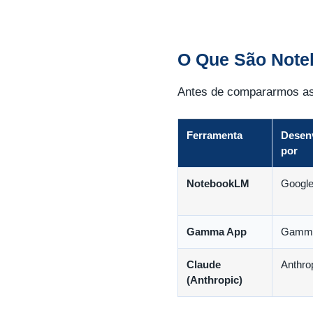
O Que São Not
Antes de compararmos as 
Ferramenta
Desen
por
NotebookLM
Googl
Gamma App
Gamm
Claude
Anthro
(Anthropic)