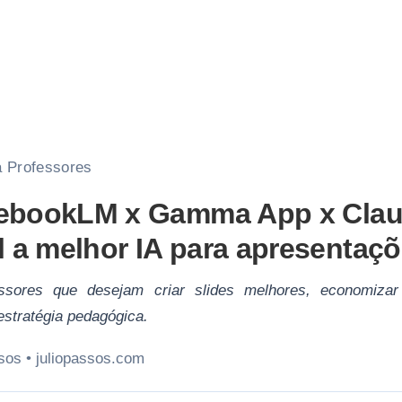
a Professores
ebookLM x Gamma App x Clau
 a melhor IA para apresentaç
essores que desejam criar slides melhores, economiza
m estratégia pedagógica.
sos • juliopassos.com