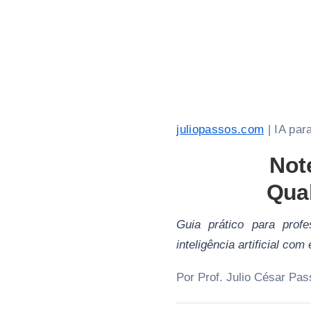
juliopassos.com
| IA par
Not
Qual
Guia prático para prof
inteligência artificial co
Por Prof. Julio César Pas