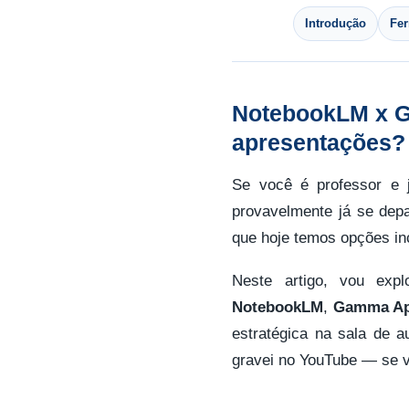
Introdução
Fe
NotebookLM x G
apresentações? 
Se você é professor e j
provavelmente já se dep
que hoje temos opções inc
Neste artigo, vou expl
NotebookLM
,
Gamma A
estratégica na sala de 
gravei no YouTube — se vo