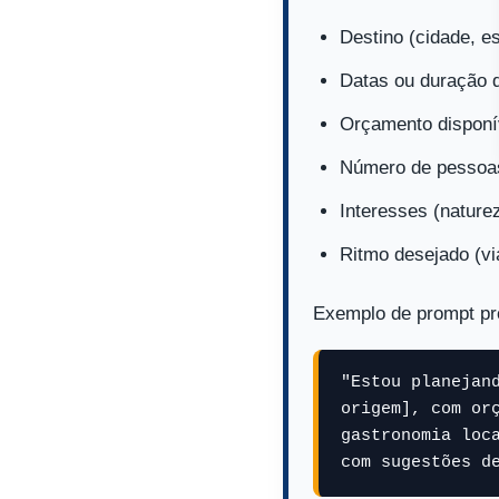
Destino (cidade, e
Datas ou duração 
Orçamento disponí
Número de pessoas 
Interesses (nature
Ritmo desejado (vi
Exemplo de prompt pr
"Estou planejan
origem], com or
gastronomia loc
com sugestões d