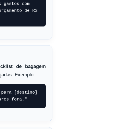
 gastos com 
rçamento de R$ 
ecklist de bagagem
ejadas. Exemplo:
para [destino] 
ares fora."