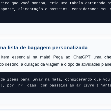
teiro que você montou, crie uma tabela estimando os
nsporte, alimentação e passeios, considerando meu o
ma lista de bagagem personalizada
 item essencial na mala! Peça ao ChatGPT uma
ch
do destino, a duração da viagem e o tipo de atividades plan
 de itens para levar na mala, considerando que vou 
o], por [nº] dias, com passeios ao ar livre e jant