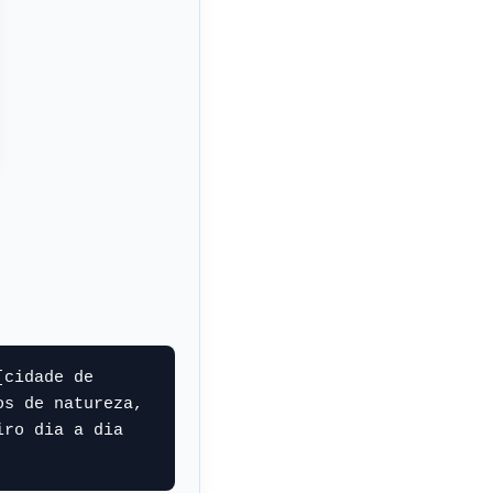
cidade de 
s de natureza, 
ro dia a dia 