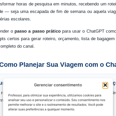
ansformar horas de pesquisa em minutos, recebendo um rote
ade — seja uma escapada de fim de semana ou aquela via
érias escolares.
ender o
passo a passo prático
para usar o ChatGPT como 
ts certos para gerar roteiro, orçamento, lista de bagagem
ompleto do canal.
 Como Planejar Sua Viagem com o Ch
 um prompt completo com todas as informa
Gerenciar consentimento
resultado no ChatGPT não é pedir apenas “monte um roteir
Professor, para otimizar sua experiência, utilizamos cookies para
necer, mais personalizada e útil será a resposta.
analisar seu uso e personalizar o conteúdo. Seu consentimento nos
permite melhorar o site e o rastreamento de resultados. Você pode
alterar suas preferências a qualquer momento.
: