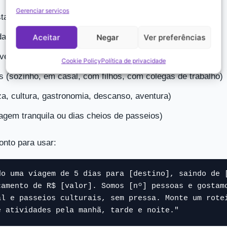
Gerenciar serviços
stado ou país)
da viagem
Aceitar
Negar
Ver preferências
vel
Cookie Policy
Política de privacidade
(sozinho, em casal, com filhos, com colegas de trabalho)
za, cultura, gastronomia, descanso, aventura)
agem tranquila ou dias cheios de passeios)
onto para usar:
do uma viagem de 5 dias para [destino], saindo de [
çamento de R$ [valor]. Somos [nº] pessoas e gostamo
al e passeios culturais, sem pressa. Monte um rotei
e atividades pela manhã, tarde e noite."