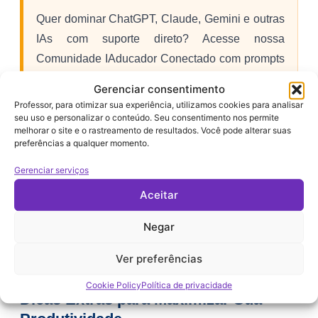
Quer dominar ChatGPT, Claude, Gemini e outras
IAs com suporte direto? Acesse nossa
Comunidade IAducador Conectado com prompts
prontos, aulas exclusivas e materiais que
Gerenciar consentimento
economizam horas de trabalho.
Professor, para otimizar sua experiência, utilizamos cookies para analisar
seu uso e personalizar o conteúdo. Seu consentimento nos permite
Por apenas R$ 7,99/mês, invista em sua
melhorar o site e o rastreamento de resultados. Você pode alterar suas
preferências a qualquer momento.
profissão!
Gerenciar serviços
Aceitar
Entrar na Comunidade IAducador
Conectado →
Negar
Ver preferências
Cookie Policy
Política de privacidade
Dicas Extras para Maximizar Sua