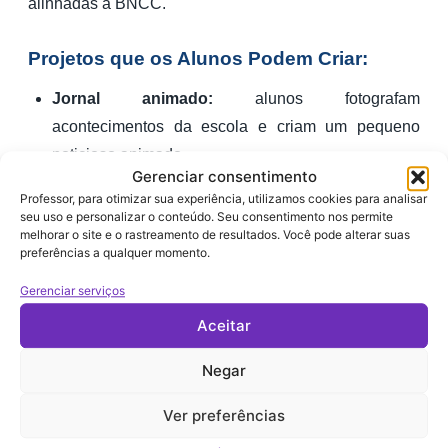
alinhadas à BNCC.
Projetos que os Alunos Podem Criar:
Jornal animado:
alunos fotografam
acontecimentos da escola e criam um pequeno
noticioso animado.
Gerenciar consentimento
Releitura de obras de arte:
fotografam suas
Professor, para otimizar sua experiência, utilizamos cookies para analisar
seu uso e personalizar o conteúdo. Seu consentimento nos permite
próprias recriações de obras clássicas e as animam
melhorar o site e o rastreamento de resultados. Você pode alterar suas
com IA.
preferências a qualquer momento.
Apresentações de pesquisa:
em vez de slides
Gerenciar serviços
comuns, produzem vídeos animados para
Aceitar
apresentar trabalhos.
Negar
Linha do tempo animada:
criam uma séquencia
de fotos animadas representando uma época
Ver preferências
histórica.