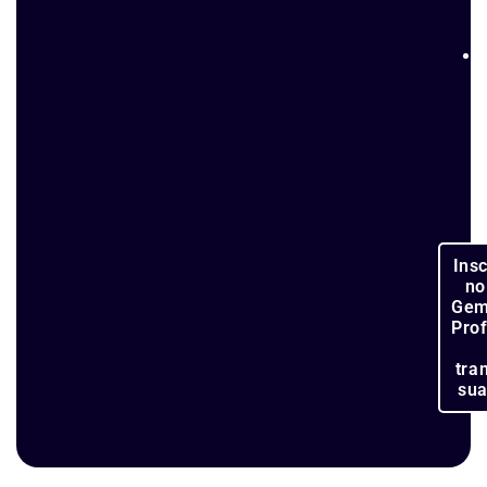
Ins
no
Gem
Pro
tra
sua