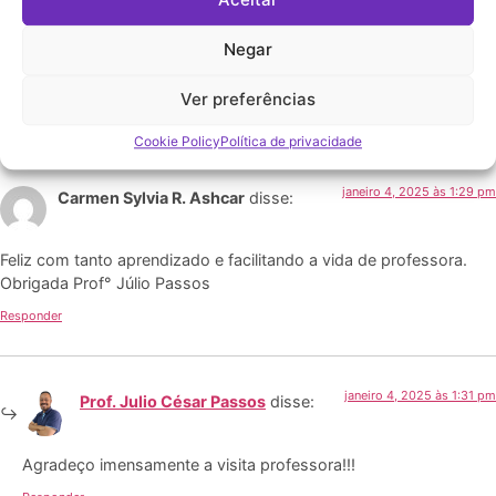
Aceitar
Obrigado pela visita meu amigo!
Negar
Vou começar a trazer conteúdos para esse blog.
Aceito sugestões.
Ver preferências
Responder
Cookie Policy
Política de privacidade
janeiro 4, 2025 às 1:29 pm
Carmen Sylvia R. Ashcar
disse:
Feliz com tanto aprendizado e facilitando a vida de professora.
Obrigada Prof° Júlio Passos
Responder
janeiro 4, 2025 às 1:31 pm
Prof. Julio César Passos
disse:
Agradeço imensamente a visita professora!!!