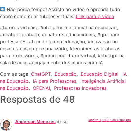
Não perca tempo! Assista ao vídeo e aprenda tudo
sobre como criar tutores virtuais:
Link para o vídeo
#tutores virtuais, #inteligência artificial na educação,
#chatgpt gratuito, #chatbots educacionais, #gpt para
professores, #tecnologia na educação, #inovação no
ensino, #ensino personalizado, #ferramentas gratuitas
para professores, #como criar tutor virtual, #chatgpt na
sala de aula, #engajamento dos alunos com IA
Com as tags
ChatGPT
,
Educação
,
Educação Digital
,
IA
na Educação
,
IA para Professores
,
Inteligência Artificial
na Educação
,
OPENAI
,
Professores Inovadores
Respostas de 48
janeiro 4, 2025 às 12:03 pm
Anderson Menezes
disse: